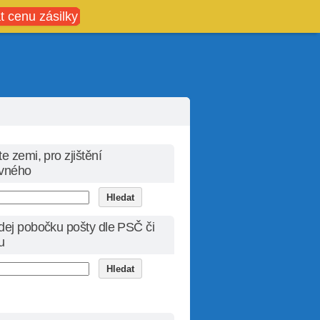
t cenu zásilky
e zemi, pro zjištění
vného
dej pobočku pošty dle PSČ či
u