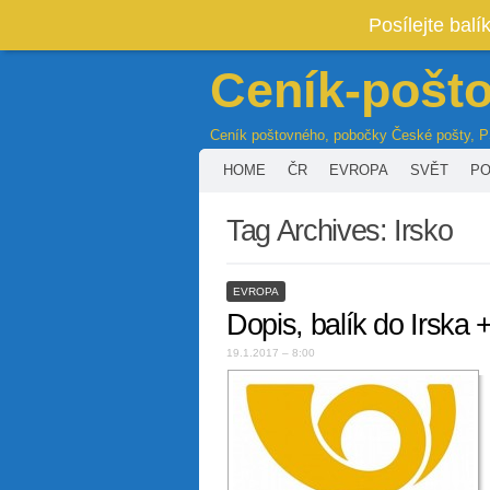
Posílejte bal
Ceník-pošt
Ceník poštovného, pobočky České pošty, 
HOME
ČR
EVROPA
SVĚT
PO
Tag Archives:
Irsko
EVROPA
Dopis, balík do Irska 
19.1.2017 – 8:00