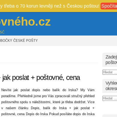
íky třeba o 70 korun levněji než s Českou poštou!
Spočíta
ovného.cz
PSČ
BOČKY ČESKÉ POŠTY
Zadejt
pošto
+ jak poslat + poštovné, cena
Vyhle
okres
Nevíte jak poslat dopis nebo balík do Irska? My Vám
poradíme. Přehledně jsme pro Vás zpracovali stručný přehled
poštovného spolu s náležitostmi, které je třeba dodržet. Více
v našem článku Dopis, balík do Irska + jak poslat +
poštovné, cena Dopis do Irska Pokud posíláte dopis do Irska