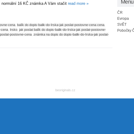
Menu
normální 16 KČ známka A Vám stačit
read more
»
ČR
Evropa
SVĚT
stovne-cena
,
balík do dopis-balik-do-Irska-jak poslat-postovne-cena cena
,
e-cena
,
Irsko
,
jak poslat balík do dopis-balik-do-Irska-jak poslat-postovne-
Pobočky Č
k poslat-postovne-cena
,
známka na dopis do dopis-balik-do-Irska-jak poslat-
beoriginals.cz